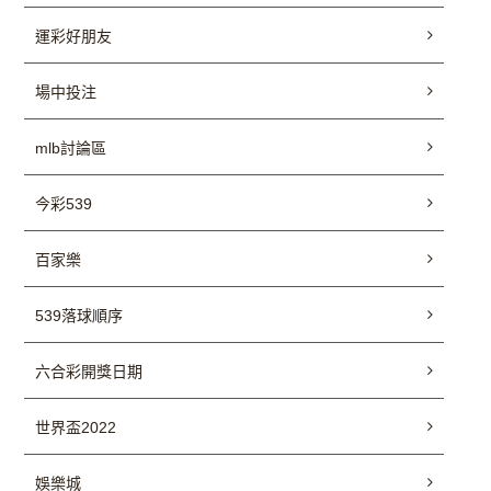
運彩好朋友
場中投注
mlb討論區
今彩539
百家樂
539落球順序
六合彩開獎日期
世界盃2022
娛樂城