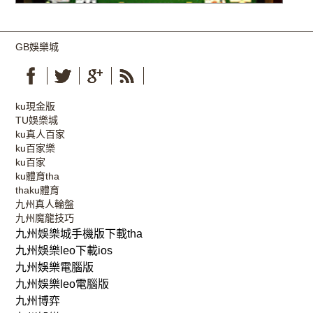
GB娛樂城
ku現金版
TU娛樂城
ku真人百家
ku百家樂
ku百家
ku體育tha
thaku體育
九州真人輪盤
九州魔龍技巧
九州娛樂城手機版下載tha
九州娛樂leo下載ios
九州娛樂電腦版
九州娛樂leo電腦版
九州博弈