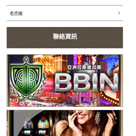
老虎機
聯絡資訊