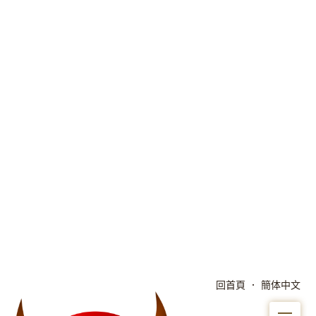
回首頁
．
簡体中文
Me