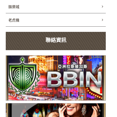
娛樂城
老虎機
聯絡資訊