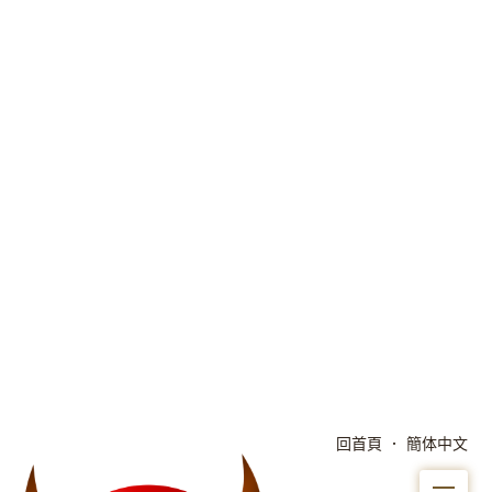
回首頁
．
簡体中文
Me