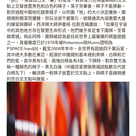
「go」，係源自日文「碁」的發音。對弈雙方在棋盤網格的交叉
點上交替放置黑色和白色的棋子。落子完畢後，棋子不能移動。
對弈過程中圍地吃
娛樂城
子，以所圍「地」的大小決定勝負。圍
棋規則簡潔而優雅，但玩法卻千變萬化，欲精通其內涵需要大量
的練習與鑽研。西洋棋大師伊曼紐·拉斯克稱讚說：「如果在宇宙
中的其他地方存在智慧生命形式，他們幾乎肯定會下圍棋。
至尊
娛樂城
」與此同時，圍棋被認為是目前世界上最複雜的棋盤遊戲
之一，其複雜度已於1978年被Robertson與Munro證明為
PSPACE-hard[4]。截至2008年年中，全世界有超過四千萬玩家，
其中絕大多數在東亞。起源於中國規則基本規則黑棋、白棋和它
們的氣。其中黑有5氣，兩塊白棋各有4氣。下棋時，對弈雙方各
執一種顏色的棋子，黑先白後（中國
百家樂娛樂城送點數
古代是
白棋先下），輪流將一枚棋子放置於交叉點上。與棋子直線相連
的空白交叉點叫做氣。