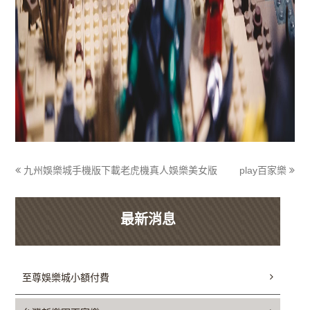
九州娛樂城手機版下載老虎機真人娛樂美女版
play百家樂
最新消息
至尊娛樂城小額付費