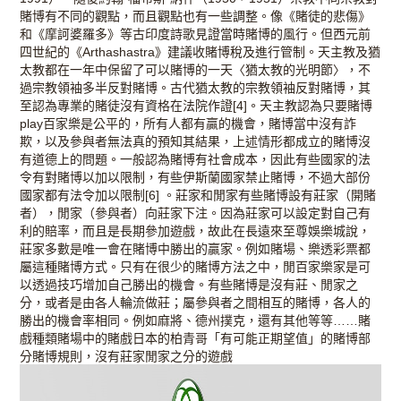
賭博有不同的觀點，而且觀點也有一些調整。像《賭徒的悲傷》
和《摩訶婆羅多》等古印度詩歌見證當時賭博的風行。但西元前
四世紀的《Arthashastra》建議收賭博稅及進行管制。天主教及猶
太教都在一年中保留了可以賭博的一天〈猶太教的光明節〉，不
過宗教領袖多半反對賭博。古代猶太教的宗教領袖反對賭博，其
至認為專業的賭徒沒有資格在法院作證[4]。天主教認為只要賭博
play百家樂
是公平的，所有人都有贏的機會，賭博當中沒有詐
欺，以及參與者無法真的預知其結果，上述情形都成立的賭博沒
有道德上的問題。一般認為賭博有社會成本，因此有些國家的法
令有對賭博以加以限制，有些伊斯蘭國家禁止賭博，不過大部份
國家都有法令加以限制[6] 。莊家和閒家有些賭博設有莊家（開賭
者），閒家（參與者）向莊家下注。因為莊家可以設定對自己有
利的賠率，而且是長期參加遊戲，故此在長遠來
至尊娛樂城
說，
莊家多數是唯一會在賭博中勝出的贏家。例如賭場、樂透彩票都
屬這種賭博方式。只有在很少的賭博方法之中，閒
百家樂
家是可
以透過技巧增加自己勝出的機會。有些賭博是沒有莊、閒家之
分，或者是由各人輪流做莊；屬參與者之間相互的賭博，各人的
勝出的機會率相同。例如麻將、德州撲克，還有其他等等……賭
戲種類賭場中的賭戲日本的柏青哥「有可能正期望值」的賭博部
分賭博規則，沒有莊家閒家之分的遊戲